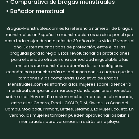
• Comparativa de bragas menstruales
• Bañador menstrual
Bragas-Menstruales.com es la referencia número 1 de bragas
menstruales en España. La menstruación es un ciclo por el que
pasa toda mujer durante más de 30 años de su vida, 12 veces al
año. Existen muchos tipos de protección, entre ellos las
braguitas para la regla. Estas revolucionarias protecciones
para el periodo ofrecen una comodidad inigualable a las
mujeres que menstrúan, además de ser ecológicas,
económicas y mucho más respetuosas con su cuerpo que los
tampones y las compresas. El objetivo de Bragas-
Menstruales.com es informar a las mujeres sobre la lencería
menstrual comparando marcas y dando opiniones honestas
sobre ellas. Hoy en día existen muchas marcas en el mercado,
entre ellas
Cocoro
,
FreeU
,
CYCLO
,
DIM
, Kiwitas, La Casa del
Bambu, Modibodi,
Primark
,
Lefties
,
Lelambu
,
La Mujer Eco
, etc. En
verano, las mujeres también pueden aprovechar los bikinis
menstruales para veranear sin estrés en la playa.