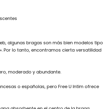
escentes
 web, algunas bragas son más bien modelos tipo
a». Por lo tanto, encontramos cierta versatilidad
igero, moderado y abundante.
ancesas o españolas, pero Free U Intim ofrece
 capa absorbente en el centro de la braga