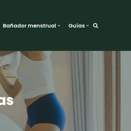
Bañador menstrual
Guías
as