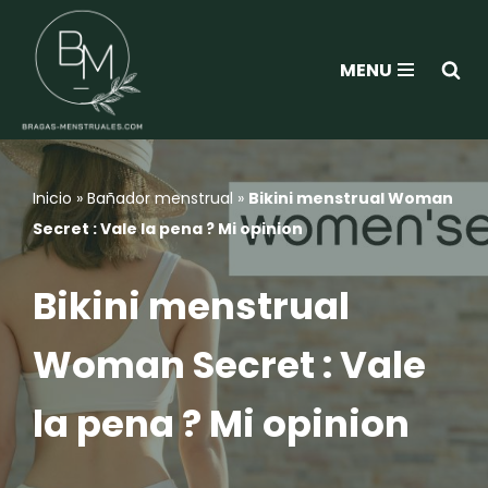
Saltar
MENU
al
contenido
Inicio
»
Bañador menstrual
»
Bikini menstrual Woman
Secret : Vale la pena ? Mi opinion
Bikini menstrual
Woman Secret : Vale
la pena ? Mi opinion